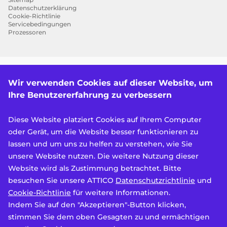
Datenschutzerklärung
Cookie-Richtlinie
Servicebedingungen
Prozessoren
Wir verwenden Cookies auf dieser Website, um
Dienstleistungen
Drupal-Entwicklung
Ihre Benutzererfahrung zu verbessern
Mobile Entwicklung
Drupal 7 auf 10 Migration
Drupal-Support und -Wartung
Diese Website platziert Cookies auf Ihrem Computer
Drupal-Performanceoptimierung
oder Gerät, um die Website besser funktionieren zu
Drupal SEO
Drupal-Beratung
lassen und um uns zu helfen zu verstehen, wie Sie
Qualitätssicherung (QA)
unsere Website nutzen. Die weitere Nutzung dieser
Entwicklung von Designsystemen
Accessibility
Website wird als Zustimmung betrachtet. Bitte
Funktionen
besuchen Sie unsere ATTICO
Datenschutzrichtlinie
und
Multisite
Cookie-Richtlinie
für weitere Informationen.
Mehrsprachigkeit
Produkte
Indem Sie auf den "Akzeptieren"-Button klicken,
Mobile App-Plattform (MAP)
stimmen Sie dem oben Gesagten zu und ermächtigen
Attico Platform