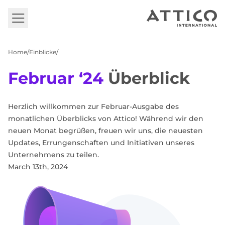
DE
Select your language
Home
Einblicke
Erstberatung
English
German
Februar ‘24
Überblick
Dienstleistungen und
Produkte
Herzlich willkommen zur Februar-Ausgabe des
Fallstudien
monatlichen Überblicks von Attico! Während wir den
Einblicke
neuen Monat begrüßen, freuen wir uns, die neuesten
Updates, Errungenschaften und Initiativen unseres
Über uns
Unternehmens zu teilen.
March 13th, 2024